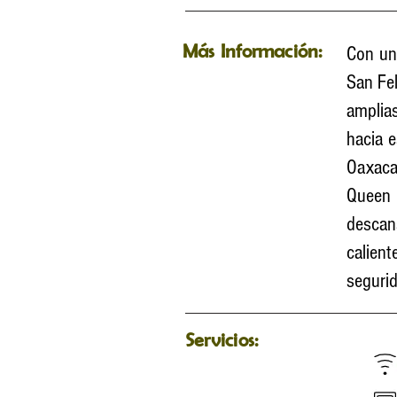
Más Información:
Con un
San Fe
amplia
hacia 
Oaxac
Queen 
desca
calient
segurid
Servicios: