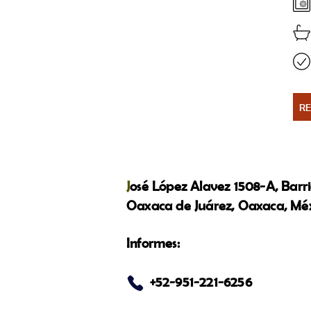
R
J
osé López Alavez 1508-A, Barr
Oaxaca de Juárez, Oaxaca, Méx
Informes:
+52-951-221-6256