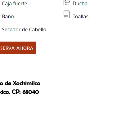
ESERVA AHORA
io de Xochimilco
ico. CP: 68040